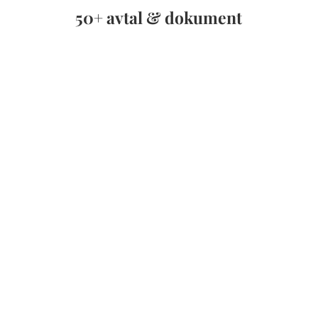
50+ avtal & dokument
– uppdateras löpande.
Våra dokument tar alltid hänsyn till de senaste
lagändringarna. Allt innehåll på Juridok har dessutom tagits
fram av erfarna jurister och advokater. Låt vår erfarenhet
hjälpa dig.
i
Med/utan abonnemang
– du väljer själv.
Hos oss kan du antingen köpa
abonnemang
för obegränsad
användning av tjänsten eller bara köpa ett avtal eller
dokument från
dokumentlistan
, om det passar dig bättre.
