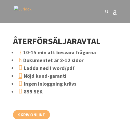
ÅTERFÖRSÄLJARAVTAL
}
10-15 min att besvara frågorna
h
Dokumentet är 8-12 sidor

Ladda ned i word/pdf

Nöjd kund-garanti

Ingen inloggning krävs

899 SEK
SKRIV ONLINE