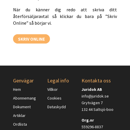
När du känner dig redo att skriva ditt
återförsäljaravtal så klickar du bara på ”Skriv
Online” så börjar vi.
SKRIV ONLINE
Genvägar
Legal info
Kontakta oss
Hem
Villkor
Juridok AB
info@juridok.se
Abonnemang
Cookies
Grytvägen 7
Dokument
Dataskydd
132 44 Saltsjö-boo
Artiklar
Org.nr
Ordlista
559296-8837