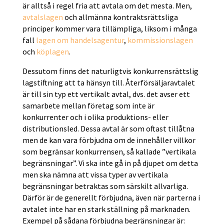
är alltså i regel fria att avtala om det mesta. Men,
avtalslagen
och allmänna kontraktsrättsliga
principer kommer vara tillämpliga, liksom i många
fall
lagen om handelsagentur
,
kommissionslagen
och
köplagen
.
Dessutom finns det naturligtvis konkurrensrättslig
lagstiftning att ta hänsyn till. Återförsäljaravtalet
är till sin typ ett vertikalt avtal, dvs. det avser ett
samarbete mellan företag som inte är
konkurrenter och i olika produktions- eller
distributionsled. Dessa avtal är som oftast tillåtna
men de kan vara förbjudna om de innehåller villkor
som begränsar konkurrensen, så kallade ”vertikala
begränsningar”. Vi ska inte gå in på djupet om detta
men ska nämna att vissa typer av vertikala
begränsningar betraktas som särskilt allvarliga.
Därför är de generellt förbjudna, även när parterna i
avtalet inte har en stark ställning på marknaden.
Exempel på sådana förbjudna begränsningar är: