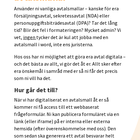
Använder ni vanliga avtalsmallar – kanske för era
försäljningsavtal, sekretessavtal (NDA) eller
personuppgiftsbiträdesavtal (DPA)? Tar det lång
tid? Blir det fel i formateringen? Mycket admin? Vi
vet,
ingen
tycker det är kul att jobba med en
avtalsmall i word, inte ens juristerna.
Hos oss har ni möjlighet att göra era avtal digitala –
och det bästa av allt, vi gör det åt er. Allt sker efter
era önskemål i samråd med er så ni får det precis
som ni vill ha det.
Hur går det till?
När vi har digitaliserat en avtalsmall åt er så
kommer ni få access till ett webbaserat
frågeformulär. Ni kan publicera formuläret via en
länk (eller iframe) på er interna eller externa
hemsida (efter överenskommelse med oss). Den
som sedan ska generera ett avtal besvarar helt