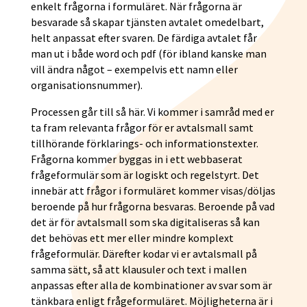
enkelt frågorna i formuläret. När frågorna är
besvarade så skapar tjänsten avtalet omedelbart,
helt anpassat efter svaren. De färdiga avtalet får
man ut i både word och pdf (för ibland kanske man
vill ändra något – exempelvis ett namn eller
organisationsnummer).
Processen går till så här. Vi kommer i samråd med er
ta fram relevanta frågor för er avtalsmall samt
tillhörande förklarings- och informationstexter.
Frågorna kommer byggas in i ett webbaserat
frågeformulär som är logiskt och regelstyrt. Det
innebär att frågor i formuläret kommer visas/döljas
beroende på hur frågorna besvaras. Beroende på vad
det är för avtalsmall som ska digitaliseras så kan
det behövas ett mer eller mindre komplext
frågeformulär. Därefter kodar vi er avtalsmall på
samma sätt, så att klausuler och text i mallen
anpassas efter alla de kombinationer av svar som är
tänkbara enligt frågeformuläret. Möjligheterna är i