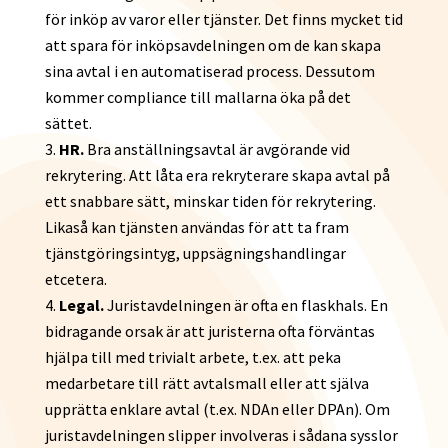
för inköp av varor eller tjänster. Det finns mycket tid
att spara för inköpsavdelningen om de kan skapa
sina avtal i en automatiserad process. Dessutom
kommer compliance till mallarna öka på det
sättet.
HR.
Bra anställningsavtal är avgörande vid
rekrytering. Att låta era rekryterare skapa avtal på
ett snabbare sätt, minskar tiden för rekrytering.
Likaså kan tjänsten användas för att ta fram
tjänstgöringsintyg, uppsägningshandlingar
etcetera.
Legal.
Juristavdelningen är ofta en flaskhals. En
bidragande orsak är att juristerna ofta förväntas
hjälpa till med trivialt arbete, t.ex. att peka
medarbetare till rätt avtalsmall eller att själva
upprätta enklare avtal (t.ex. NDAn eller DPAn). Om
juristavdelningen slipper involveras i sådana sysslor