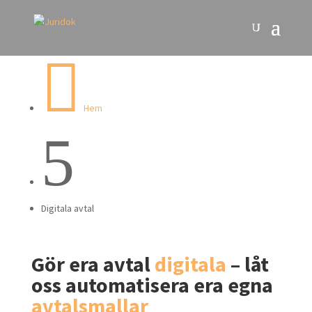

Hem
5
Digitala avtal
Gör era avtal
digitala
– låt
oss automatisera era egna
avtalsmallar