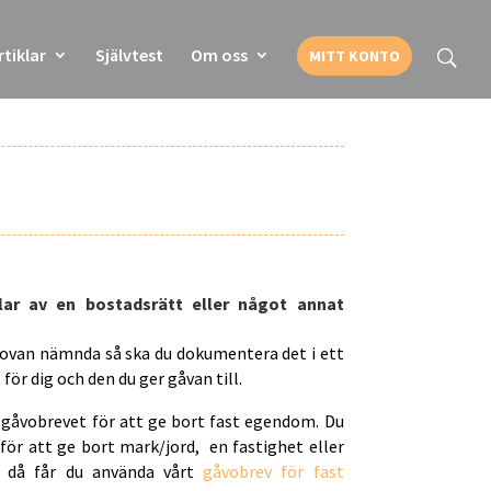
rtiklar
Självtest
Om oss
MITT KONTO
lar av en bostadsrätt eller något annat
 ovan nämnda så ska du dokumentera det i ett
för dig och den du ger gåvan till.
gåvobrevet för att ge bort fast egendom. Du
 för att ge bort mark/jord, en
fastighet eller
, då får du använda vårt
gåvobrev för fast