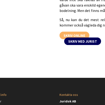
gåvan ska vara enskild egen
bodelning. Men det finns må
Så, nu kan du det mest rel
kommer också vägleda dig nä
SKRIV ONLINE
SKRIV MED JURIST
 info
Kontakta oss
or
Juridok AB