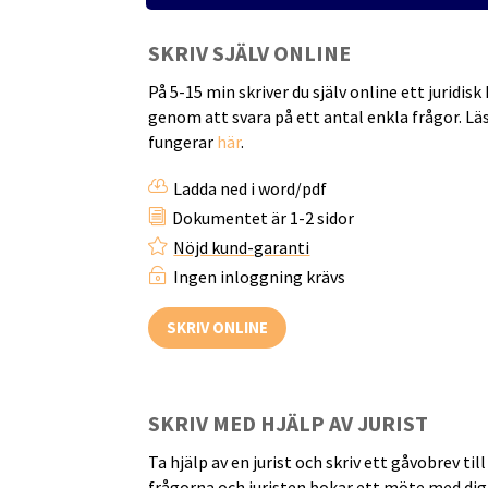
SKRIV SJÄLV ONLINE
På 5-15 min skriver du själv online ett juridis
genom att svara på ett antal enkla frågor. L
fungerar
här
.

Ladda ned i word/pdf
i
Dokumentet är 1-2 sidor

Nöjd kund-garanti

Ingen inloggning krävs
SKRIV ONLINE
SKRIV MED HJÄLP AV JURIST
Ta hjälp av en jurist och skriv ett gåvobrev till
frågorna och juristen bokar ett möte med dig 