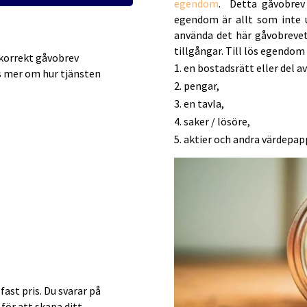
egendom
. Detta gåvobrev
egendom är allt som inte 
använda det här gåvobrevet
tillgångar. Till lös egendom
k korrekt gåvobrev
en bostadsrätt eller del a
äs mer om hur tjänsten
pengar,
en tavla,
saker / lösöre,
aktier och andra värdepap
 fast pris. Du svarar på
för att skapa ditt