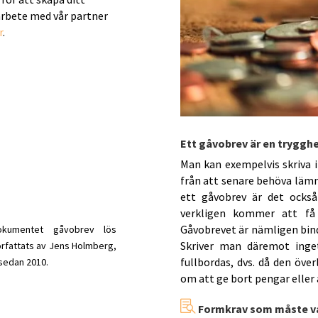
arbete med vår partner
r
.
Ett gåvobrev är en trygghe
Man kan exempelvis skriva 
från att senare behöva lämna
ett gåvobrev är det ocks
verkligen kommer att få
Gåvobrevet är nämligen bin
kumentet gåvobrev lös
Skriver man däremot inge
rfattats av Jens Holmberg,
fullbordas, dvs. då den öve
sedan 2010.
om att ge bort pengar eller

Formkrav som måste va