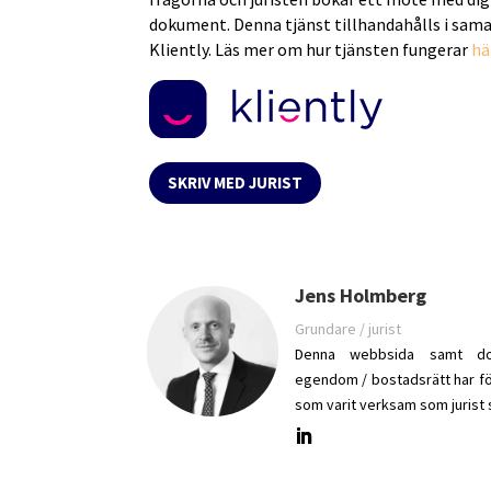
dokument. Denna tjänst tillhandahålls i sam
Kliently. Läs mer om hur tjänsten fungerar
hä
SKRIV MED JURIST
Jens Holmberg
Grundare / jurist
Denna webbsida samt do
egendom / bostadsrätt har fö
som varit verksam som jurist 