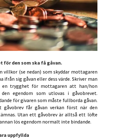
t för den som ska få gåvan.
in villkor (se nedan) som skyddar mottagaren
 ifrån sig gåvan eller dess värde. Skriver man
å en trygghet för mottagaren att han/hon
 den egendom som utlovas i gåvobrevet.
dande för givaren som måste fullborda gåvan.
t gåvobrev får gåvan verkan först när den
rlämnas. Utan ett gåvobrev är alltså ett löfte
 annan lös egendom normalt inte bindande.
ra uppfyllda