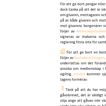
För att ge bort pengar elle
dock tänka på att det är vi
om givaren, mottagaren och 
på av både givaren och mot
mot givarens borgenärer nä
följer av
Äktenskapsbalke
signeras av makarna och 
reglering finns inte för sam

För att ge bort en bost
följer av
bostadsrättslagen
underrättas om det förän
ansöka om medlemskap i f
ogiltig.
Juridok
kommer själ
lagens formkrav.

Tänk på att du har möjl
gåvobrevet, det är väldigt
vilja ange att gåvan
inte
ska
värde inte ska räknas av fr