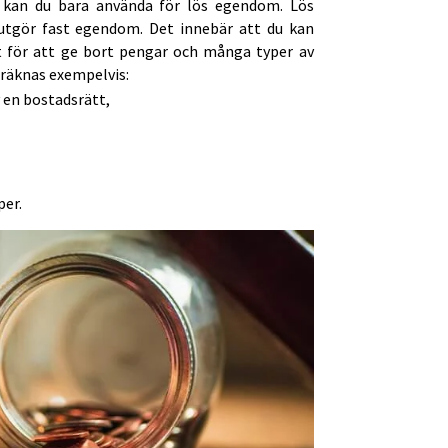
 kan du bara använda för lös egendom. Lös
utgör fast egendom. Det innebär att du kan
 för att ge bort pengar och många typer av
 räknas exempelvis:
v en bostadsrätt,
per.