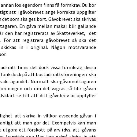
r annan lös egendom finns få formkrav. Du bör
ktigt att i gåvobrevet ange korrekta uppgifter
det som ska ges bort. Gåvobrevet ska skrivas
tagaren. En gåva mellan makar blir gällande
r den har registrerats av Skatteverket, det
n
. För att registrera gåvobrevet så ska det
skickas in i original. Någon motsvarande
bor.
adsrätt finns det dock vissa formkrav, dessa
. Tänk dock på att bostadsrättsföreningen ska
drade ägandet. Normalt ska gåvomottagaren
öreningen och om det vägras så blir gåvan
vklart se till att ditt gåvobrev är uppfyller
ighet att skriva in villkor avseende gåvan i
 vanligt att man gör det. Exempelvis kan man
 utgöra ett förskott på arv (dvs. att gåvans
ån framtida arv) Man kan också skriva in att