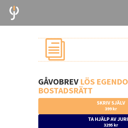
i
GÅVOBREV
LÖS EGENDO
BOSTADSRÄTT
SKRIV SJÄLV
399 kr
TA HJÄLP AV JUR
3295 kr