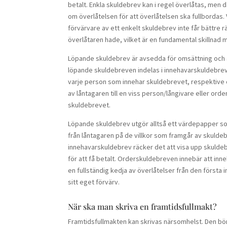
betalt. Enkla skuldebrev kan i regel överlåtas, men
om överlåtelsen för att överlåtelsen ska fullbordas. 
förvärvare av ett enkelt skuldebrev inte får bättre 
överlåtaren hade, vilket är en fundamental skillnad
Löpande skuldebrev är avsedda för omsättning och är
löpande skuldebreven indelas i innehavarskuldebrev 
varje person som innehar skuldebrevet, respektive
av låntagaren till en viss person/långivare eller ord
skuldebrevet.
Löpande skuldebrev utgör alltså ett värdepapper som
från låntagaren på de villkor som framgår av skulde
innehavarskuldebrev räcker det att visa upp skuldebr
för att få betalt. Orderskuldebreven innebär att in
en fullständig kedja av överlåtelser från den första 
sitt eget förvärv.
När ska man skriva en framtidsfullmakt?
Framtidsfullmakten kan skrivas närsomhelst. Den börj