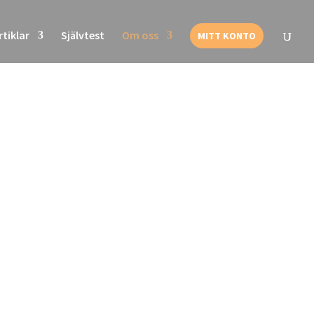
rtiklar
Självtest
Om oss
MITT KONTO