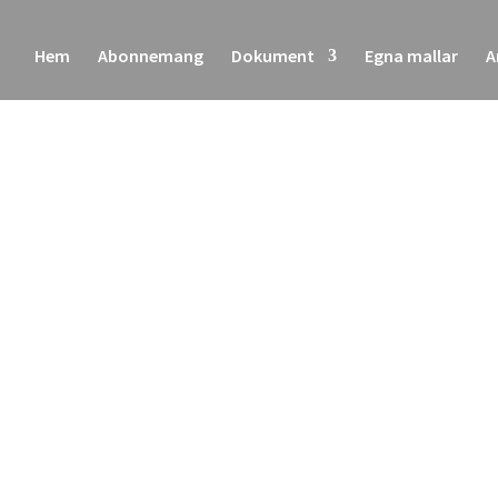
Hem
Abonnemang
Dokument
Egna mallar
A
ss
om att skicka ett meddelande med hjälp av formuläret nedan