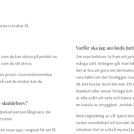
rna vi brukar få.
Varför ska jag använda Jur
 som du kan skriva på juridok.se.
Om man behöver ta fram ett jurid
 som du vill skriva.
många sätt. Antingen går man till
det är bra att göra om det behö
äms priset i överenskommelse
vara fallet om det föreligger o
på vad du önskar kan du
till. Det kostar dock lite mer. Et
blankett eller annan förlaga och f
är ofta svårt att veta och känna si
e skuldebrev?
en känsla av otrygghet. Juridok ä
 utpekad person/långivare. De
Med vägledning av vår tjänst besv
ersoner.
sedan omedelbart ett korrekt do
situation. Det är också mycket pr
 visas upp i original för att få