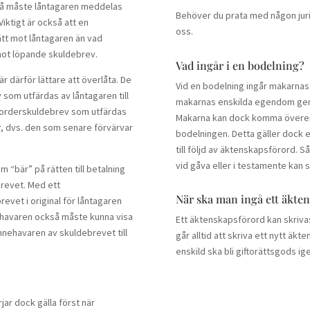
 då måste låntagaren meddelas
Behöver du prata med någon juri
Viktigt är också att en
oss.
rätt mot låntagaren än vad
 mot löpande skuldebrev.
Vad ingår i en bodelning?
 därför lättare att överlåta. De
Vid en bodelning ingår makarnas
som utfärdas av låntagaren till
makarnas enskilda egendom gen
 orderskuldebrev som utfärdas
Makarna kan dock komma överens
er, dvs. den som senare förvärvar
bodelningen. Detta gäller dock 
till följd av äktenskapsförord. S
vid gåva eller i testamente kan s
 “bär” på rätten till betalning
brevet. Med ett
När ska man ingå ett äkte
evet i original för låntagaren
nehavaren också måste kunna visa
Ett äktenskapsförord kan skrivas
innehavaren av skuldebrevet till
går alltid att skriva ett nytt äk
enskild ska bli giftorättsgods ig
ar dock gälla först när