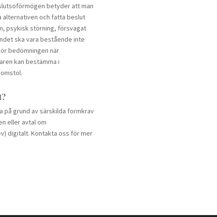
eslutsoförmögen betyder att man
 alternativen och fatta beslut
m, psykisk störning, försvagat
ståndet ska vara bestående inte
m gör bedömningen när
ivaren kan bestämma i
domstol.
t?
la på grund av särskilda formkrav
en eller avtal om
) digitalt. Kontakta oss för mer