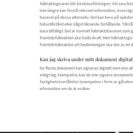
fullmaktsgivaren blir beslutsoförmögen. Att vara b
inte längre kan förstå relevant information, överväga
baserat på dessa alternativ. Det kan bero på sjukdo
hälsotillstånd eller något liknande förhållande. Till
bara tillfälligt. Det är normalt fullmaktshavaren so
framtidsfullmakten ska träda ikraft. Men fullmaktsg
framtidsfullmakten att bedömningen ska ske av en 
Kan jag skriva under mitt dokument digital
De flesta dokument kan signeras digitalt men inte al
enligt lag. Exempelvis kan du inte signera testament
fastighetsöverlåtelse (exempelvis i form av gåvobrev
information om du är osäker.