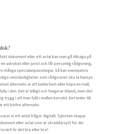
idok?
skt dokument eller ett avtal kan man gå tillväga på
 en advokat eller jurist och får personlig rådgivning,
vs många specialanpassningar. Så kan exempelvis
vanliga omständigheter som rådgivaren ska ta hänsyn
t annat alternativ är att ladda hem eller köpa en mall,
ylla i den. Det är billigt och fungerar ibland, men det
g trygg i att man fyllt i mallen korrekt. Det leder till
r ett bättre alternativ.
arar ni ett antal frågor digitalt. Tjänsten skapar
kument eller avtal som är skräddarsytt för din
isvärt! Är det bra eller bra?