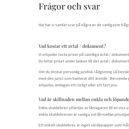
Frågor och svar
Här har vi samlat svar på några av de vanligaste frågo
Vad kostar ett avtal / dokument?
Vi erbjuder fasta priser på samtliga avtal / dokument
Du hittar priset under länken till det avtal / dokument
Om du önskar personlig juridisk rådgivning så best
med den jurist som hanterar ditt ärende. Beroende 
erbjudas antingen ett rörligt eller ett fast pris.
Vad är skillnaden mellan enkla och löpand
Enkla skuldebrev utfärdas av låntagaren till en viss
enkla skuldebreven är vanliga vid lån mellan privatp
Ett enkelt skuldebrev är inget värdepapper som måste