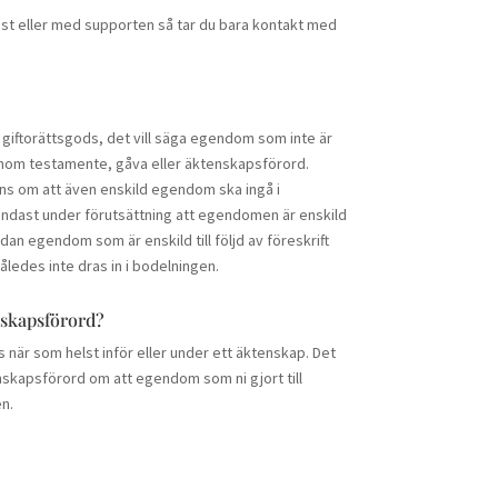
st eller med supporten så tar du bara kontakt med
 giftorättsgods, det vill säga egendom som inte är
om testamente, gåva eller äktenskapsförord.
 om att även enskild egendom ska ingå i
endast under förutsättning att egendomen är enskild
ådan egendom som är enskild till följd av föreskrift
åledes inte dras in i bodelningen.
nskapsförord?
 när som helst inför eller under ett äktenskap. Det
tenskapsförord om att egendom som ni gjort till
en.