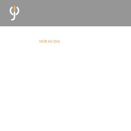
HÖR AV DIG
Kontakta o
Vi vill gärna komma i kontakt med dig.
Skicka ett mail eller ta kontakt med oss gen