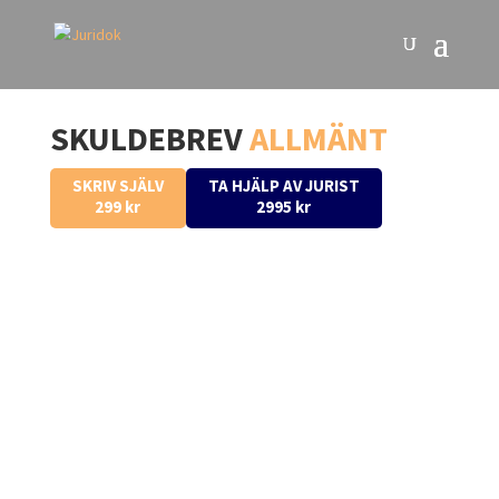
SKULDEBREV 
ALLMÄNT
TA HJÄLP AV JURIST
SKRIV SJÄLV
2995 kr
299 kr