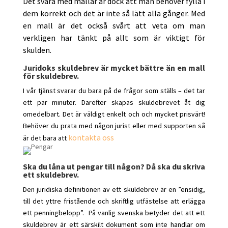
Det svåra med mallar är dock att man behöver fylla i
dem korrekt och det är inte så lätt alla gånger. Med
en mall är det också svårt att veta om man
verkligen har tänkt på allt som är viktigt för
skulden.
Juridoks skuldebrev är mycket bättre än en mall
för skuldebrev.
I vår tjänst svarar du bara på de frågor som ställs – det tar
ett par minuter. Därefter skapas skuldebrevet åt dig
omedelbart. Det är väldigt enkelt och och mycket prisvärt!
Behöver du prata med någon jurist eller med supporten så
kontakta oss
är det bara att
Ska du låna ut pengar till någon? Då ska du skriva
ett skuldebrev.
Den juridiska definitionen av ett skuldebrev är en ”ensidig,
till det yttre fristående och skriftlig utfästelse att erlägga
ett penningbelopp”. På vanlig svenska betyder det att ett
skuldebrev är ett särskilt dokument som inte handlar om