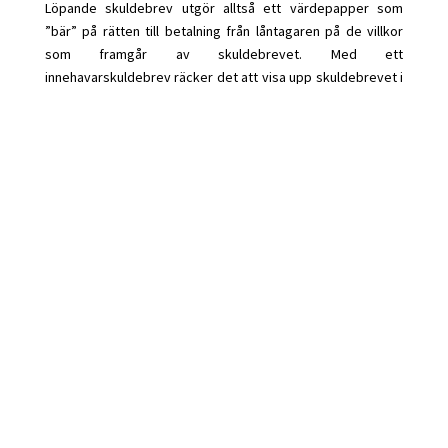
Löpande skuldebrev utgör alltså ett värdepapper som
”bär” på rätten till betalning från låntagaren på de villkor
som framgår av skuldebrevet. Med ett
innehavarskuldebrev räcker det att visa upp skuldebrevet i
original för låntagaren för att få betalt. Orderskuldebreven
innebär att innehavaren också måste kunna visa en
fullständig kedja av överlåtelser från den första
innehavaren av skuldebrevet till sitt eget förvärv.
Den som innehar ett löpande skuldebrev kan få en starkare
rätt mot låntagaren än den förre innehavaren. Det beror på
att låntagaren inte kan göra vissa invändningar mot en
förvärvare av löpande skuldebrev.
Därför är enkla
skuldebrev ofta att föredra mellan privatpersoner. Löpande
skuldebrev är däremot vanliga när långivaren är en bank
eller annat kreditinstitut.
Vad ska man skriva i sitt skuldebrev?
Genom
Juridoks
skuldebrev dokumenterar du ett lån och