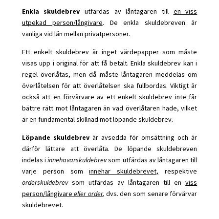
Enkla skuldebrev
utfärdas av låntagaren till
en viss
utpekad person/långivare
. De enkla skuldebreven är
vanliga vid lån mellan privatpersoner.
Ett enkelt skuldebrev är inget värdepapper som måste
visas upp i original för att få betalt. Enkla skuldebrev kan i
regel överlåtas, men då måste låntagaren meddelas om
överlåtelsen för att överlåtelsen ska fullbordas. Viktigt är
också att en förvärvare av ett enkelt skuldebrev inte får
bättre rätt mot låntagaren än vad överlåtaren hade, vilket
är en fundamental skillnad mot löpande skuldebrev.
Löpande skuldebrev
är avsedda för omsättning och är
därför lättare att överlåta. De löpande skuldebreven
indelas i
innehavarskuldebrev
som utfärdas av låntagaren till
varje person som
innehar skuldebrevet,
respektive
orderskuldebrev
som utfärdas av låntagaren till en
viss
person/långivare
eller order
,
dvs. den som senare förvärvar
skuldebrevet.