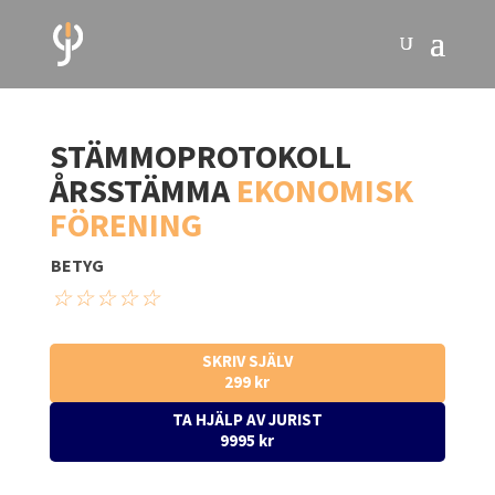
STÄMMOPROTOKOLL
ÅRSSTÄMMA
EKONOMISK
FÖRENING
BETYG
☆
☆
☆
☆
☆
SKRIV SJÄLV
299 kr
TA HJÄLP AV JURIST
9995 kr