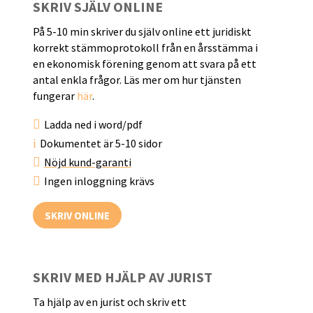
SKRIV SJÄLV ONLINE
På 5-10 min skriver du själv online ett juridiskt
korrekt stämmoprotokoll från en årsstämma i
en ekonomisk förening genom att svara på ett
antal enkla frågor. Läs mer om hur tjänsten
fungerar
här
.

Ladda ned i word/pdf
i
Dokumentet är 5-10 sidor

Nöjd kund-garanti

Ingen inloggning krävs
SKRIV ONLINE
SKRIV MED HJÄLP AV JURIST
Ta hjälp av en jurist och skriv ett