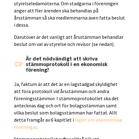
styrelseledamöterna. Om stadgarna i föreningen
anger att fler ärenden ska behandlas på
årsstämman så ska medlemmarna även fatta beslut
i dessa.
Därutöver är det vanligt att årsstämman behandlar
beslut om val av styrelse och revisor (se nedan).
Är det nödvändigt att skriva
P
stämmoprotokoll i en ekonomisk
O
förening?
Ja, faktum är att det är en lagstadgad skyldighet
att föra protokoll vid årsstämman och andra
föreningsstämmor. I stämmoprotokollet ska det
antecknas dag och ort för bolagsstämman samt
vilka beslut som bolagsstämman har fattat. Allt
detta framgår av 6 kapitlet i
lagen om ekonomiska
föreningar
.
Stämmoprotokollet syftar alltså till att