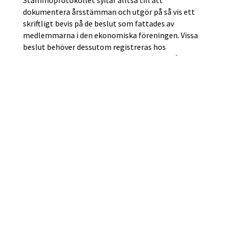
dokumentera årsstämman och utgör på så vis ett
skriftligt bevis på de beslut som fattades av
medlemmarna i den ekonomiska föreningen. Vissa
beslut behöver dessutom registreras hos
Bolagsverket (t.ex. styrelseändringar) och då
behöver man bifoga en kopia av protokollet till
registreringsansökan.
Varför väljer man ofta styrelse på
P
O
årsstämman?
En styrelseledamots uppdrag gäller för den tid som
anges i stadgarna. Uppdraget får omfatta högst
fyra räkenskapsår men kortare mandatperioder är
vanliga och en styrelseledamot kan dessutom avgå
eller bli entledigad i förtid.
Det är därför vanligt att beslut om val av styrelse
fattas på årsstämman. Beslutet kan avse att