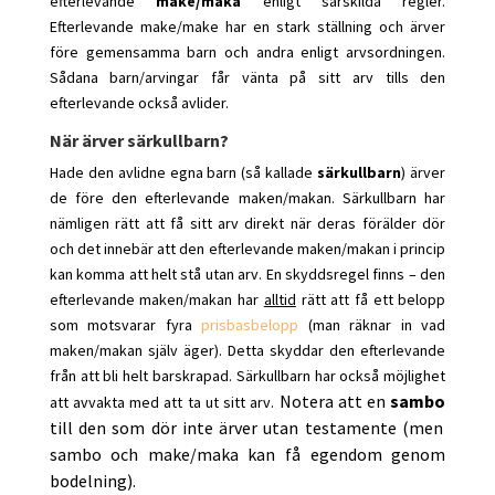
efterlevande
make/maka
enligt särskilda regler.
Efterlevande make/make har en stark ställning och ärver
före gemensamma barn och andra enligt arvsordningen.
Sådana barn/arvingar får vänta på sitt arv tills den
efterlevande också avlider.
När ärver särkullbarn?
Hade den avlidne egna barn (så kallade
särkullbarn
)
ärver
de före den efterlevande maken/makan. Särkullbarn har
nämligen rätt att få sitt arv direkt när deras förälder dör
och det innebär att den efterlevande maken/makan i princip
kan komma att helt stå utan arv. En skyddsregel finns – den
efterlevande maken/makan har
alltid
rätt att få ett belopp
som motsvarar fyra
prisbasbelopp
(man räknar in vad
maken/makan själv äger). Detta skyddar den efterlevande
från att bli helt barskrapad. Särkullbarn har också möjlighet
Notera att en
sambo
att avvakta med att ta ut sitt arv.
till den som dör inte ärver utan testamente (men
sambo och make/maka kan få egendom genom
bodelning).