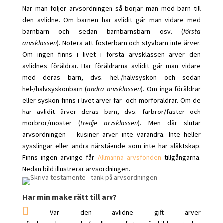
När man följer arvsordningen så börjar man med barn till
den avlidne. Om barnen har avlidit går man vidare med
barnbarn och sedan barnbarnsbarn osv. (
första
arvsklassen
). Notera att fosterbarn och styvbarn inte ärver.
Om ingen finns i livet i första arvsklassen ärver den
avlidnes föräldrar. Har föräldrarna avlidit går man vidare
med deras barn, dvs. hel-/halvsyskon och sedan
hel-/halvsyskonbarn (
andra arvsklassen
). Om inga föräldrar
eller syskon finns i livet ärver far- och morföräldrar. Om de
har avlidit ärver deras barn, dvs. farbror/faster och
morbror/moster (
tredje arvsklassen
). Men där slutar
arvsordningen – kusiner ärver inte varandra. Inte heller
sysslingar eller andra närstående som inte har släktskap.
Finns ingen arvinge får
Allmänna arvsfonden
tillgångarna.
Nedan bild illustrerar arvsordningen.
Har min make rätt till arv?

Var den avlidne gift ärver