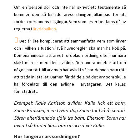
Om en person dör och inte har skrivit ett testamente så
kommer den så kallade arvsordningen tillämpas för att
fördela personens tillgångar. Vem som ärver bestäms då av
reglerna i
ärvdabalken
.

Det är lite komplicerat att sammanfatta vem som ärver
och i vilken situation. Två huvudregler ska man ha koll på.
Den ena innebär att arvet fördelas i ordning efter hur nära
släkt man är med den avlidne. Den andra innebär att om
någon har rätt till arv men har avlidit så har dennes barn rätt
att träda in istället. Barnen får då dela på det arv som skulle
ha fördelats till den avlidne arvtagaren. Det kallas
för istadrätt.
Exempel: Kalle Karlsson avlider. Kalle fick ett barn,
Sören Karlsson, men tyvärr dog Sören för två år sedan.
Sören efterlämnade själv tre barn. Eftersom Sören har
avlidit så träder hans barn in och ärver Kalle.
Hur fungerar arvsordningen?