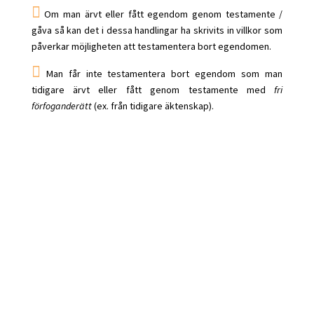

Om man ärvt eller fått egendom genom testamente /
gåva så kan det i dessa handlingar ha skrivits in villkor som
påverkar möjligheten att testamentera bort egendomen.

Man får inte testamentera bort egendom som man
tidigare ärvt eller fått genom testamente med
fri
förfoganderätt
(ex. från tidigare äktenskap).

Vilka formkrav gäller för testamenten?
Testamenten skyddas av många regler och i princip samma
formkrav används för testamenten som
för
framtidsfullmakter
. A
lla krav på formen för handlingen
måste följas för att den ska vara giltig.
Juridok
kommer
självklart se till att ditt testamente uppfyller formkraven. Du
bör dock tänka på följande:
Endast den som har fyllt 18 år får upprätta ett
testamente (det finns några speciella undantag men vi
går inte in på dem här).