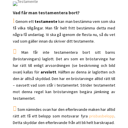
Vad får man testamentera bort?
l
Genom ett
testamente
kan man bestämma vem som ska
få vilka tillgångar. Man får helt fritt bestämma detta med
några få undantag. Vi ska gå igenom de flesta nu, så du vet
vad som gäller innan du skriver ditt testamente.

Man får inte testamentera bort sitt barns
(bröstarvingars) laglott. Det arv som en bröstarvinge har
har rätt till enligt arvsordningen (se beskrivning och bild
ovan) kallas för
arvslott
. Hälften av denna är laglotten och
den är alltså skyddad. Den har en bröstarvinge alltid rätt till
– oavsett vad som står i testamentet. Strider testamentet
mot denna regel kan bröstarvingen begära jämkning av
testamentet.

Som nämndes ovan har den efterlevande maken har alltid
rätt att få ett belopp som motsvarar fyra
prisbasbelopp
.
Detta skyddar den efterlevande från att bli helt barskrapad.