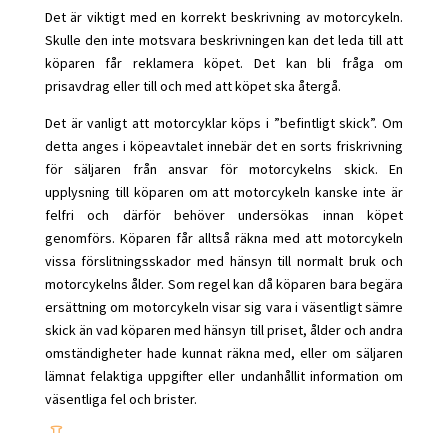
Det är viktigt med en korrekt beskrivning av motorcykeln.
Skulle den inte motsvara beskrivningen kan det leda till att
köparen får reklamera köpet. Det kan bli fråga om
prisavdrag eller till och med att köpet ska återgå.
Det är vanligt att motorcyklar köps i ”befintligt skick”. Om
detta anges i köpeavtalet innebär det en sorts friskrivning
för säljaren från ansvar för motorcykelns skick. En
upplysning till köparen om att motorcykeln kanske inte är
felfri och därför behöver undersökas innan köpet
genomförs. Köparen får alltså räkna med att motorcykeln
vissa förslitningsskador med hänsyn till normalt bruk och
motorcykelns ålder. Som regel kan då köparen bara begära
ersättning om motorcykeln visar sig vara i väsentligt sämre
skick än vad köparen med hänsyn till priset, ålder och andra
omständigheter hade kunnat räkna med, eller om säljaren
lämnat felaktiga uppgifter eller undanhållit information om
väsentliga fel och brister.

Tänk också på att det inte går att friskriva sig från