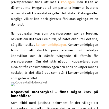
privatpersoner finns att läsa i
köplagen
. Den lagen är
däremot inte tvingande så om parterna kommer överens
om annat i sitt köpeavtal så gäller det istället. Oskäliga eller
olagliga villkor kan dock givetvis förklaras ogiltiga av en
domstol.
När det gäller köp som privatpersoner gör av företag,
oavsett om det sker i en butik, på nätet eller ute i det fria,
så gäller istället
konsumentköplagen
. Konsumentköplagen
finns för att skydda privatpersoner mot oskäliga
köpevillkor och är därför tvingande till förmån för
privatpersoner. Om det står något i köpeavtalet som
avviker från konsumentköplagen och är till privatpersonens
nackdel, är det alltså det som står i konsumentköplagen
som gäller istället.
Köpeavtal motorcykel – finns några krav på
innehållet?
Som alltid med juridiska dokument är det viktigt att
köpeavtalet är tydligt. Köpeavtalet är ert bevis på att