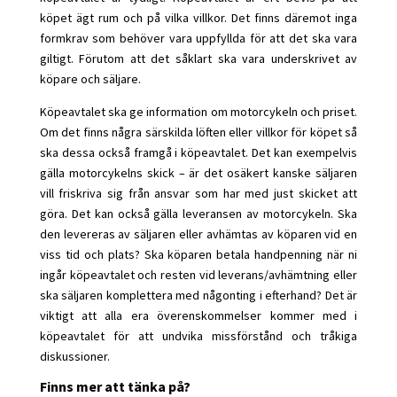
köpet ägt rum och på vilka villkor. Det finns däremot inga
formkrav som behöver vara uppfyllda för att det ska vara
giltigt. Förutom att det såklart ska vara underskrivet av
köpare och säljare.
Köpeavtalet ska ge information om motorcykeln och priset.
Om det finns några särskilda löften eller villkor för köpet så
ska dessa också framgå i köpeavtalet. Det kan exempelvis
gälla motorcykelns skick – är det osäkert kanske säljaren
vill friskriva sig från ansvar som har med just skicket att
göra. Det kan också gälla leveransen av motorcykeln. Ska
den levereras av säljaren eller avhämtas av köparen vid en
viss tid och plats? Ska köparen betala handpenning när ni
ingår köpeavtalet och resten vid leverans/avhämtning eller
ska säljaren komplettera med någonting i efterhand? Det är
viktigt att alla era överenskommelser kommer med i
köpeavtalet för att undvika missförstånd och tråkiga
diskussioner.
Finns mer att tänka på?